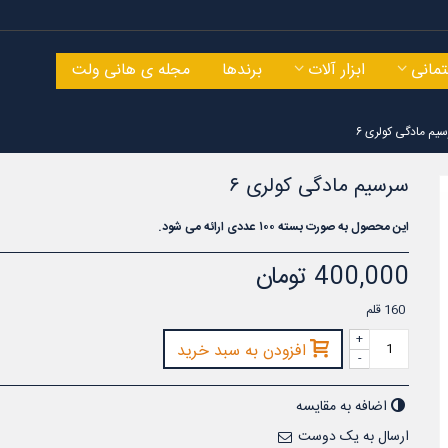
مانی
ابزار آلات
برندها
مجله ی هانی ولت
یم مادگی کولری ۶
سرسیم مادگی کولری ۶
این محصول به صورت بسته ۱۰۰ عددی ارائه می شود.
سیم ارت افشان ۱ در ۴ ایوان کلاف
صد متری
کلاف صد متری
400,000 تومان
8,670,000 تومان
3,400,000 تومان
160
قلم
+
افزودن به سبد خرید
-
اضافه به مقایسه
ارسال به یک دوست