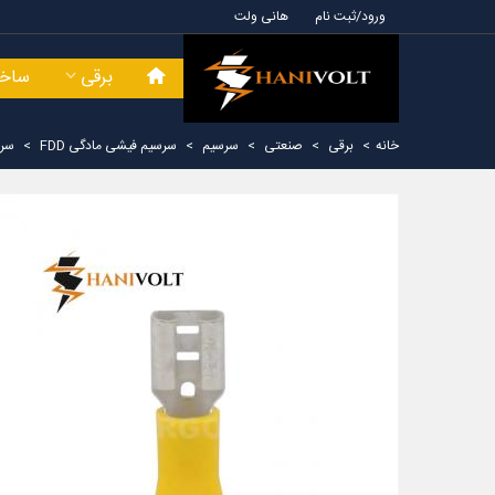
ورود/ثبت نام
هانی ولت
برقی
ساخت
خانه
>
برقی
>
صنعتی
>
سرسیم
>
سرسیم فیشی مادگی FDD
>
سرس
سیم ارت افشان ۱ در ۱۰ ایوان کلاف
سیم ارت افشان ۱ در ۶ ایوان کلاف
 متری
صد متری
22,800 تومان
13,300,000 تومان