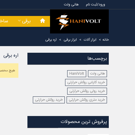
ورود/ثبت نام
هانی ولت
برقی
ساخت
خانه
>
ابزار آلات
>
ابزار برقی
>
اره برقی
اره برقی
برچسب‌ها
هیچ محصول
هانی ولت
HaniVolt
خرید کارتنی روکش حرارتی
خرید رولی روکش حرارتی
خرید متری روکش حرارتی
خرید روکش حرارتی
پرفروش ترین محصولات