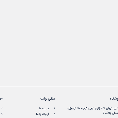
شگاه
هانی ولت
خد
زی: تهران لاله زار جنوبی کوچه ملا نوروزی
درباره ما
دان پلاک 7
ارتباط با ما