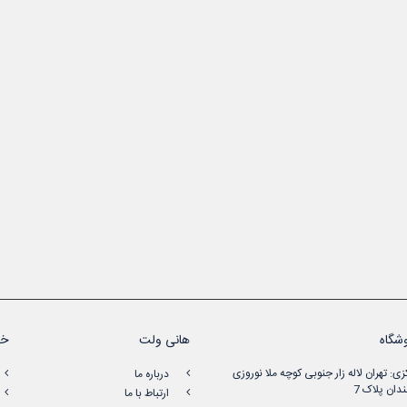
شگاه
هانی ولت
خد
زی: تهران لاله زار جنوبی کوچه ملا نوروزی
درباره ما
دان پلاک 7
ارتباط با ما