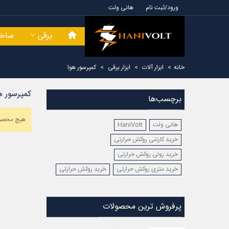
ورود/ثبت نام
هانی ولت
برقی
ساخت
خانه
>
ابزار آلات
>
ابزار برقی
>
کمپرسور هوا
کمپرسور ه
برچسب‌ها
هیچ محصول
هانی ولت
HaniVolt
خرید کارتنی روکش حرارتی
خرید رولی روکش حرارتی
خرید متری روکش حرارتی
خرید روکش حرارتی
پرفروش ترین محصولات