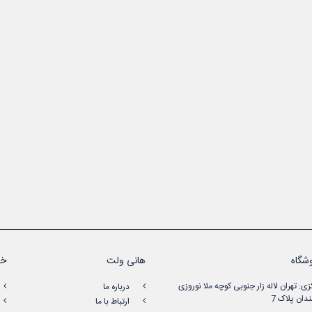
شگاه
هانی ولت
خد
زی: تهران لاله زار جنوبی کوچه ملا نوروزی
درباره ما
دان پلاک 7
ارتباط با ما