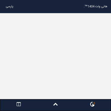
هانی ولت 1404™.
پارسی
0