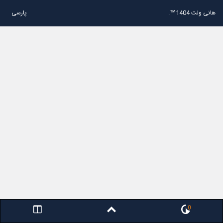
هانی ولت 1404™.
پارسی
0