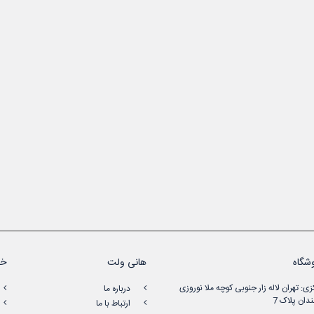
شگاه
هانی ولت
خد
زی: تهران لاله زار جنوبی کوچه ملا نوروزی
درباره ما
دان پلاک 7
ارتباط با ما