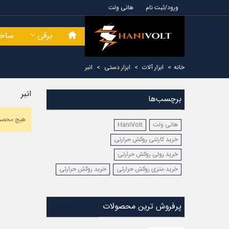
ورود/ثبت نام
هانی ولت
برقی
ساخت
خانه
>
ابزار آلات
>
ابزار دستی
>
انبر
انبر
برچسب‌ها
هیچ محصول
هانی ولت
HaniVolt
خرید کارتنی روکش حرارتی
خرید رولی روکش حرارتی
خرید متری روکش حرارتی
خرید روکش حرارتی
پرفروش ترین محصولات