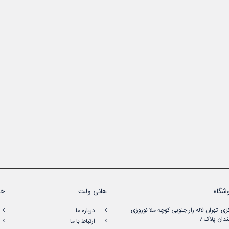
شگاه
هانی ولت
خد
زی: تهران لاله زار جنوبی کوچه ملا نوروزی
درباره ما
دان پلاک 7
ارتباط با ما