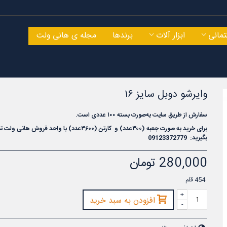
مانی
ابزار آلات
برندها
مجله ی هانی ولت
وایرشو دوبل سایز ۱۶
سفارش از طریق سایت به‌صورت بسته ۱۰۰ عددی است.
سیم ارت افشان ۱ در ۴ ایوان کلاف
صد متری
کلاف صد متری
برای خرید به صورت جعبه (۳۰۰عدد) و کارتن (۳
۶
۰۰عدد) با واحد فروش هانی ولت 
بگیرید: 09123372779
8,670,000 تومان
3,400,000 تومان
280,000 تومان
454
قلم
+
افزودن به سبد خرید
-