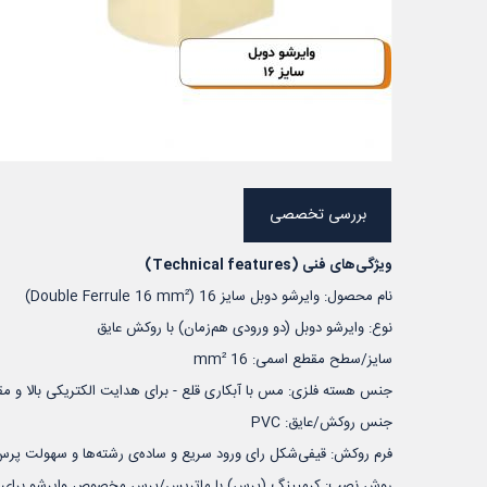
بررسی تخصصی
ویژگی‌های فنی (Technical features)
نام محصول: وایرشو دوبل سایز 16 (Double Ferrule 16 mm²)
نوع: وایرشو دوبل (دو ورودی هم‌زمان) با روکش عایق
سایز/سطح مقطع اسمی: 16 mm²
جنس هسته فلزی: مس با آبکاری قلع - برای هدایت الکتریکی بالا و مق
جنس روکش/عایق: PVC
فرم روکش: قیفی‌شکل رای ورود سریع و ساده‌ی رشته‌ها و سهولت پر
روش نصب: کرمپینگ (پرس) با ماتریس/پرس مخصوص وایرشو برای سایز 16؛ پس از پرس باید تست کشش و پیوستگی الکتریکی ا