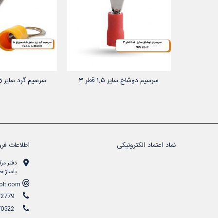
سرسیم دوشاخ سایز ۱.۵ قطر ۳
 خرید
افزودن به سبد خرید
افزودن به
مدل..
نماد اعتماد الکترونیکی
اطلاعات فرو
دفتر مرک
پاساژ خن
info at hanivolt.com
0912-3372779
0912-5870522