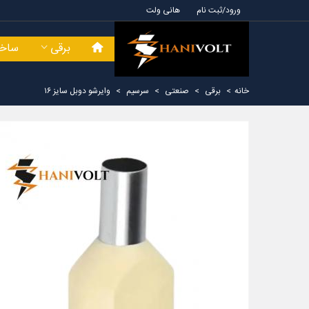
ورود/ثبت نام
هانی ولت
برقی
ساخت
خانه
>
برقی
>
صنعتی
>
سرسیم
>
وایرشو دوبل سایز ۱۶
سیم ارت افشان ۱ در ۱۰ ایوان کلاف
سیم ارت افشان ۱ در ۶ ایوان کلاف
 متری
صد متری
22,800 تومان
13,300,000 تومان